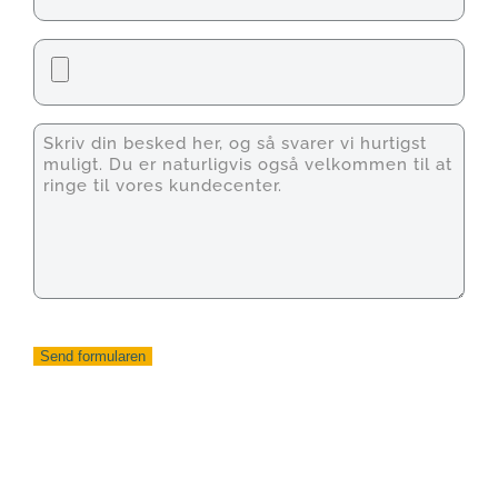
Fil
Unavngivet
Send formularen