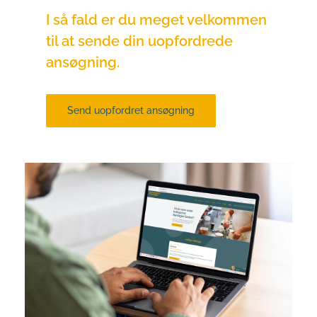
I så fald er du meget velkommen 
til at sende din uopfordrede 
ansøgning.
Send uopfordret ansøgning