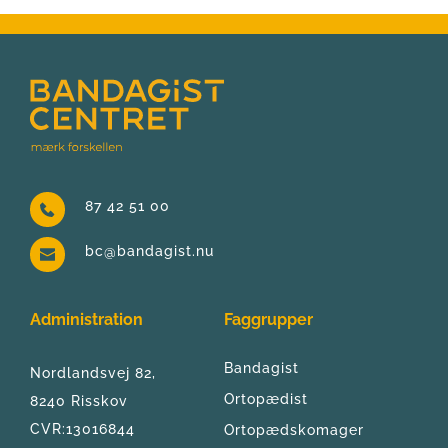
87 42 51 00
bc@bandagist.nu
Administration
Faggrupper
Bandagist
Nordlandsvej 82, 
Ortopædist
8240 Risskov
CVR:13016844
Ortopædskomager