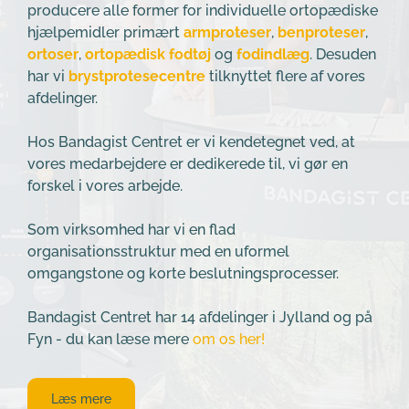
producere alle former for individuelle ortopædiske 
hjælpemidler primært 
armproteser
, 
benproteser
, 
ortoser
, 
ortopædisk fodtøj
 og 
fodindlæg
. Desuden 
har vi 
brystprotesecentre
 tilknyttet flere af vores 
afdelinger.
Hos Bandagist Centret er vi kendetegnet ved, at 
vores medarbejdere er dedikerede til, vi gør en 
forskel i vores arbejde.
Som virksomhed har vi en flad 
organisationsstruktur med en uformel 
omgangstone og korte beslutningsprocesser.
Bandagist Centret har 14 afdelinger i Jylland og på 
Fyn - du kan læse mere 
om os her!
Læs mere