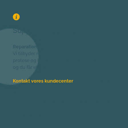
Support og service
Reparation og vedligeholdelsestjenester
Vi tilbyder reparation og vedligeholdelse af din 
protese og hjælpemidler, hvis uheldet er ude, 
og du får et akut behov.
Kontakt vores kundecenter
for at booke en tid.
Garanti-information
Alle vores proteser kommer naturligvis med 
garanti. Kontakt os for specifikke detaljer 
omkring din protese.