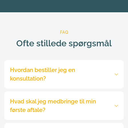
FAQ
Ofte stillede spørgsmål
Hvordan bestiller jeg en 
Har du behov for en konsultation, skal du blot 
Hvad skal jeg medbringe til min 
ringe til vores kundecenter på tlf. 8742 5100, så 
hjælper de dig med at booke en tid.
Hvis du skal medbringe noget specifikt til din 