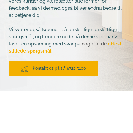
vores kunder og værdsætter alle former for 
feedback, 
så vi dermed også bliver endnu bedre til 
at betjene dig.
Vi svarer også løbende på forskellige forskellige 
spørgsmål, og længere nede på denne side har vi 
lavet en opsamling med svar på
 nogle af de
 oftest 
stillede spørgsmål.
Kontakt os på tlf. 8742 5100