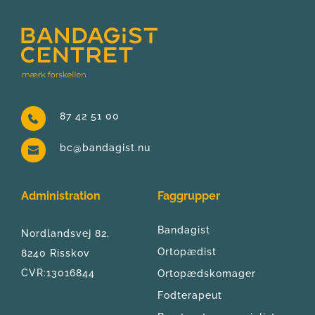
87 42 51 00
bc@bandagist.nu
Administration
Faggrupper
Bandagist
Nordlandsvej 82, 
Ortopædist
8240 Risskov
CVR:13016844
Ortopædskomager
Fodterapeut