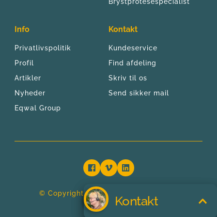
Brystprotesespecialist
Info
Kontakt
Privatlivspolitik
Kundeservice
Profil
Find afdeling
Artikler
Skriv til os
Nyheder
Send sikker mail
Eqwal Group
© Copyright 2024 | Bandagist Centret 
Kontakt
Kontakt