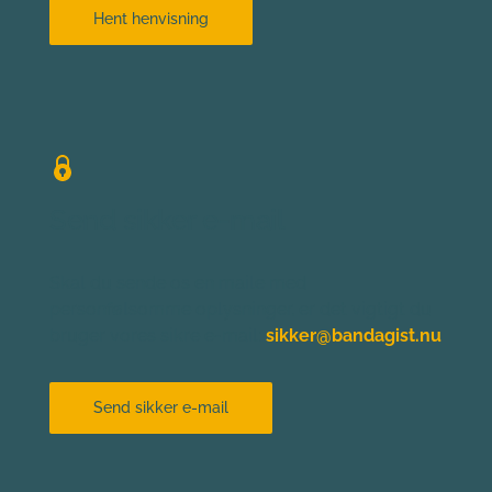
Hent henvisning
Send sikker e-mail
Skal du sende os en maile med 
personfølsomme oplysninger, er det vigtigt du 
bruger vores sikre e-mail:
sikker@bandagist.nu
Send sikker e-mail