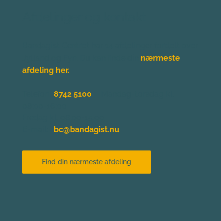
Afdelinger og kontakt
Bandagist Centret har 14 afdelinger fordelt over 
Jylland og Fyn. Du kan finde 
din 
nærmeste 
afdeling her.
Telefon:
8742 5100
Mandag-torsdag kl. 
08:00-16:00
Fredag kl. 08.00-15.00 
E-mail:
bc@bandagist.nu
Find din nærmeste afdeling