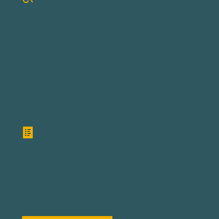
Tilgængelighed
Alle vores afdelinger har adgangsforhold til 
kørestol og gode parkeringsforhold lige ved 
indgangen.
Hent henvisning
Download dokument til henvisning, udfyld og 
returner direkte til os. Da klarer vi resten.