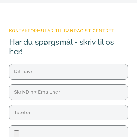
• Det er helt ok, hvorfor du vælger ”OK”, og din mail 
bliver sendt til os
KONTAKFORMULAR TIL BANDAGIST CENTRET
Har du spørgsmål - skriv til os 
her!
Navn
(Påkrævet)
E-
mail
Telefon
Fil