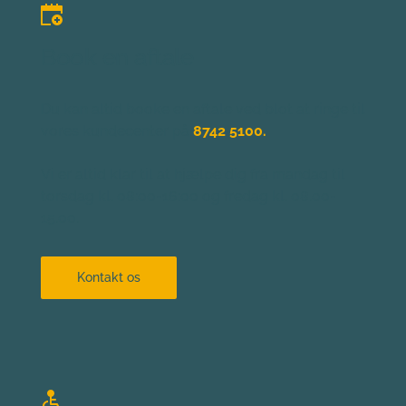
Book en aftale
Du kan altid booke en aftale ved blot at ringe til 
vores kundecenter på
8742 5100.
Vi er altid klar til at hjælpe dig fra mandag til 
torsdag kl. 08:00-16:00 og fredag kl. 08.00-
15.00.
Kontakt os