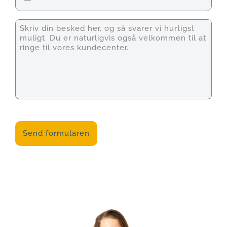
Unavngivet
CAPTCHA