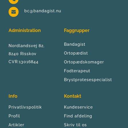
bc@bandagist.nu
Administration
Faggrupper
Bandagist
Nordlandsvej 82, 
Ortopædist
8240 Risskov
CVR:13016844
Ortopædskomager
Fodterapeut
Brystprotesespecialist
Info
Kontakt
Privatlivspolitik
Kundeservice
Profil
Find afdeling
Artikler
Skriv til os