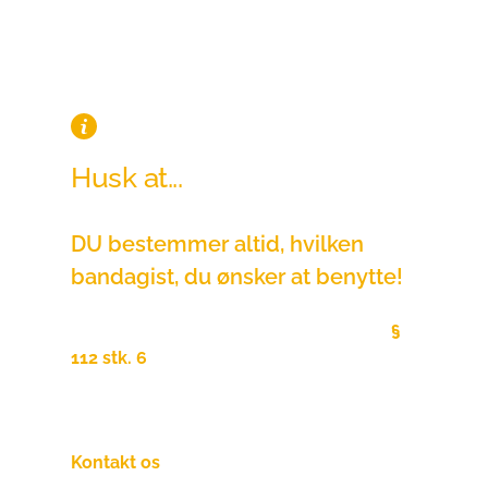
Husk at...
DU bestemmer altid, hvilken 
bandagist, du ønsker at benytte!
Ifølge fritvalgsordningen, Serviceloven
§ 
112 stk. 6
, er det din lovmæssige ret selv 
at vælge leverandør, uanset hvad din 
kommune siger!
Kontakt os
endelig hvis du er i tvivl om dit 