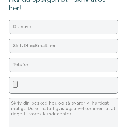
her!
Navn
(Påkrævet)
E-
mail
Telefon
Fil
Unavngivet