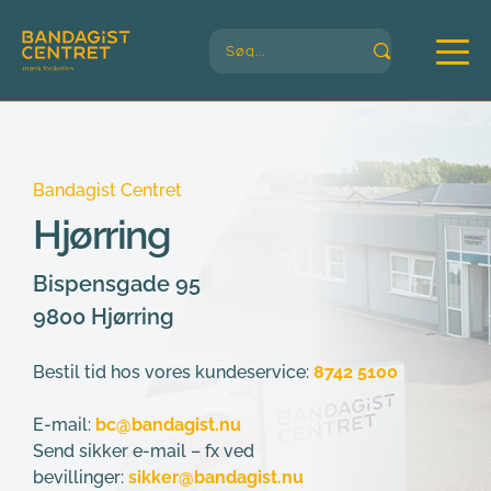
Søg...
Bandagist Centret
Hjørring
Bispensgade 95
9800 Hjørring
Bestil tid hos vores kundeservice:
8742 5100
E-mail:
bc@bandagist.nu
Send sikker e-mail – fx ved 
bevillinger:
sikker@bandagist.nu