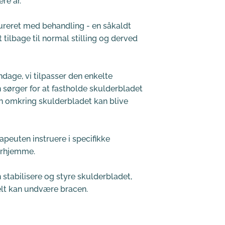
re år. 
kureret med behandling - en såkaldt 
tilbage til normal stilling og derved 
age, vi tilpasser den enkelte 
sørger for at fastholde skulderbladet 
n omkring skulderbladet kan blive 
peuten instruere i specifikke 
erhjemme.
 stabilisere og styre skulderbladet, 
elt kan undvære bracen.