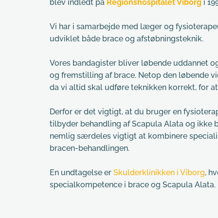
blev indledt på 
Regionshospitalet Viborg
 i 19
Vi har i samarbejde med læger og fysioterapeu
udviklet både brace og afstøbningsteknik. 
Vores bandagister bliver løbende uddannet og
og fremstilling af brace. Netop den løbende v
da vi altid skal udføre teknikken korrekt, for a
Derfor er det vigtigt, at du bruger en fysiotera
tilbyder behandling af Scapula Alata og ikke bl
nemlig særdeles vigtigt at kombinere specia
bracen-behandlingen.
En undtagelse er 
Skulderklinikken i Viborg
, h
specialkompetence i brace og Scapula Alata.