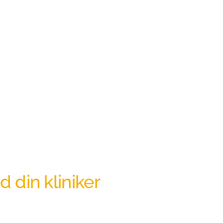
 din kliniker
res klinikere har stor erfaring og viden 