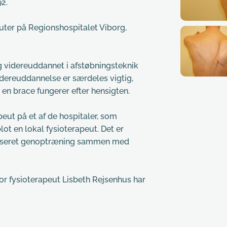
92.
ter på Regionshospitalet Viborg, 
 videreuddannet i afstøbningsteknik 
idereuddannelse er særdeles vigtig,
t en brace fungerer efter hensigten.
peut på et af de hospitaler, som 
ot en lokal fysioterapeut. Det er 
liseret genoptræning sammen med 
vor fysioterapeut Lisbeth Rejsenhus har 