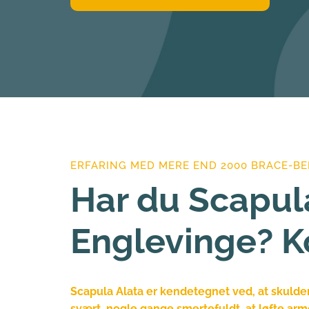
ERFARING MED MERE END 2000 BRACE-B
Har du Scapula
Englevinge? K
Scapula Alata er kendetegnet ved, at skulde
svært, nogle gange smertefuldt, at løfte ar