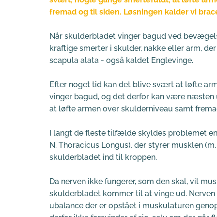
fremad og til siden. Løsningen kalder vi brac
Når skulderbladet vinger bagud ved bevægelse
kraftige smerter i skulder, nakke eller arm, der 
scapula alata - også kaldet Englevinge.
Efter noget tid kan det blive svært at løfte arm
vinger bagud, og det derfor kan være næsten 
at løfte armen over skulderniveau samt fremad
I langt de fleste tilfælde skyldes problemet e
N. Thoracicus Longus), der styrer musklen (m. 
skulderbladet ind til kroppen.
Da nerven ikke fungerer, som den skal, vil musk
skulderbladet kommer til at vinge ud. Nerven
ubalance der er opstået i muskulaturen genopr