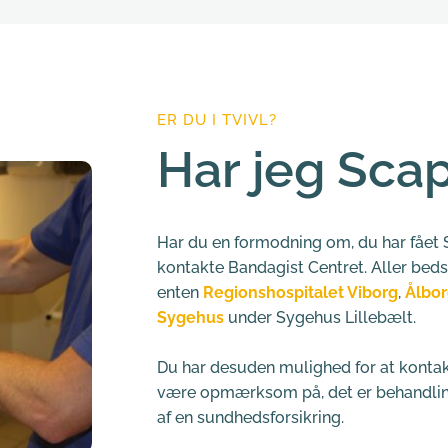
ER DU I TVIVL?
Har jeg Scap
Har du en formodning om, du har fået S
kontakte Bandagist Centret. Aller bedst 
enten 
Regionshospitalet Viborg
, 
Ålbor
Sygehus
 under Sygehus Lillebælt.
Du har desuden mulighed for at kontak
være opmærksom på, det er behandling
af en sundhedsforsikring.