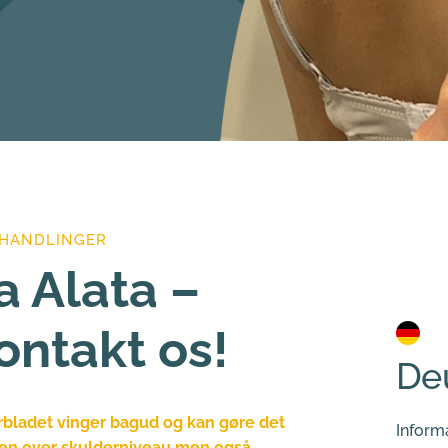
EHANDLINGER
 Alata – 
ontakt os!
De
rbladet vinger bagud og kan gøre det 
Inform
men over skulderniveau men også 