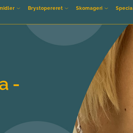
midler
Brystopereret
Skomageri
Specia
 - 