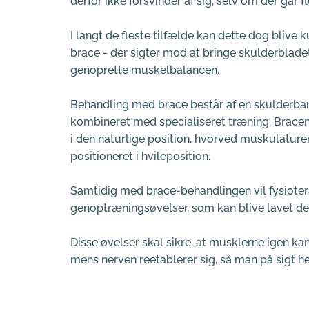
derfor ikke forsvinder af sig, selv om der går fle
I langt de fleste tilfælde kan dette dog blive 
brace - der sigter mod at bringe skulderbladet 
genoprette muskelbalancen. 
Behandling med brace består af en skulderband
kombineret med specialiseret træning. Bracen 
i den naturlige position, hvorved muskulature
positioneret i hvileposition.
Samtidig med brace-behandlingen vil fysiotera
genoptræningsøvelser, som kan blive lavet d
Disse øvelser skal sikre, at musklerne igen kan
mens nerven reetablerer sig, så man på sigt h