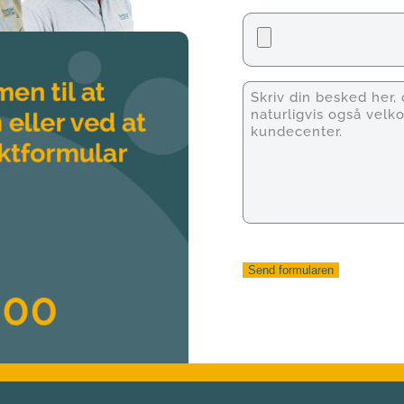
Fil
Unavngivet
Send formularen