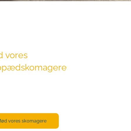
 vores 
topædskomagere
res specialister i vores skomageri har 
faring og viden om lige netop det, der 
l, for at vi kan hjælpe dig bedst muligt.
ød vores skomagere