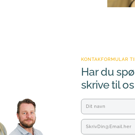
KONTAKFORMULAR TI
Har du spø
skrive til os
Navn
(Påkrævet)
E-
mail