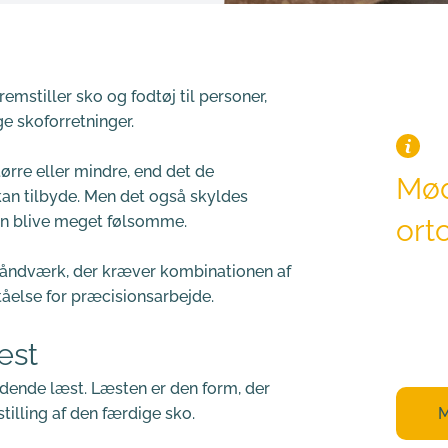
stiller sko og fodtøj til personer, 
ge skoforretninger.
ørre eller mindre, end det de 
Mød
an tilbyde. Men det også skyldes 
kan blive meget følsomme.
or
 håndværk, der kræver kombinationen af 
Alle vo
tåelse for præcisionsarbejde.
stor er
skal ti
æst
ddende læst. Læsten er den form, der 
tilling af den færdige sko.
M