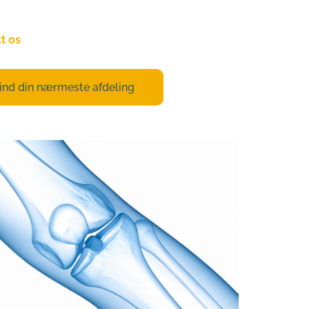
ndør, uanset hvad din kommune siger!
t os
endelig hvis du er i tvivl om dit valg!
ind din nærmeste afdeling