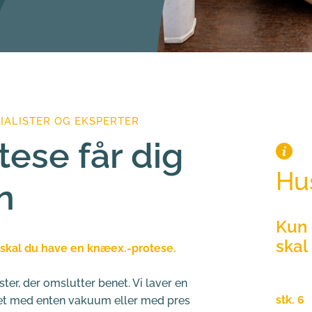
IALISTER OG EKSPERTER
ese får dig 
Hus
n
Kun 
skal
skal du have en knæex.-protese.
Ifølge
er, der omslutter benet. Vi laver en 
stk. 6
,
net med enten vakuum eller med pres 