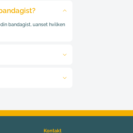
 bandagist?
e vurdering og måltagning til 
ger og tilpasninger, når du har 
 din bandagist, uanset hvilken 
lt, sidder komfortabelt og 
takter din bandagist
, som kan 
veau med en knæex-protese. Vi 
noget ekstra, kan du altid tage 
e behov.
Kontakt