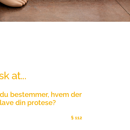
k at...
du bestemmer, hvem der 
 lave din protese?
 Fritvalgsordningen, Serviceloven
§ 112 
 er det din lovmæssige ret selv at vælge 