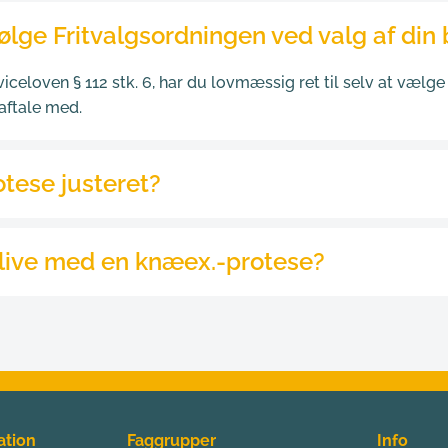
tese, skal vi tilpasse protesen til din amputation.
følge Fritvalgsordningen ved valg af din
agist Centret, og vi hjælper dig hele vejen fra den indledend
efter sørger vi naturligvis også for de efterfølgende justerin
viceloven § 112 stk. 6, har du lovmæssig ret til selv at vælge
aftale med.
otese justeret?
e din protese for dermed at sikre, din protese fungerer optima
blive med en knæex.-protese?
r sig, eller der er noget, der gør ondt, er det vigtigt, du 
kon
ptage arbejde og få en aktiv livsstil og et højt aktivitetsni
 justeringer.
l specielle jobkrav og sport som løb og cykling. 
yrke en specifik idrætsgren eller fritidsaktivitet, der kræver 
som vil rådgive dig om en proteseløsning, der passer til din
ation
Faggrupper
Info