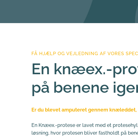
FÅ HJÆLP OG VEJLEDNING AF VORES SPEC
En knæex.-prot
på benene ige
Er du blevet amputeret gennem knæleddet, 
En Knæex.-protese er lavet med et protesehylst
løsning, hvor protesen bliver fastholdt på be