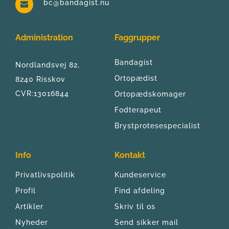
bc@bandagist.nu
Administration
Faggrupper
Bandagist
Nordlandsvej 82, 
Ortopædist
8240 Risskov
CVR:13016844
Ortopædskomager
Fodterapeut
Brystprotesespecialist
Info
Kontakt
Privatlivspolitik
Kundeservice
Profil
Find afdeling
Artikler
Skriv til os
Nyheder
Send sikker mail