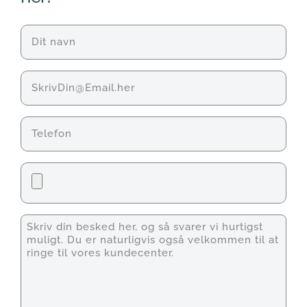
Navn
(Påkrævet)
E-
mail
Telefon
Fil
Unavngivet