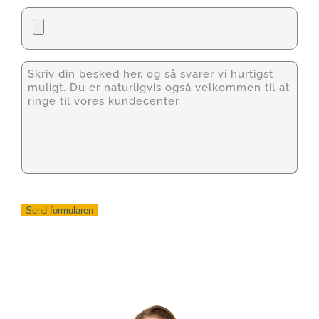
Fil
Unavngivet
Send formularen