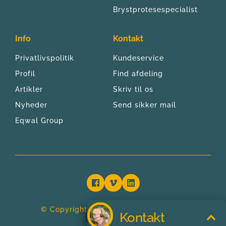
Brystprotesespecialist
Info
Kontakt
Privatlivspolitik
Kundeservice
Profil
Find afdeling
Artikler
Skriv til os
Nyheder
Send sikker mail
Eqwal Group
© Copyright 2024 | Bandagist Centret 
Kontakt
Kontakt