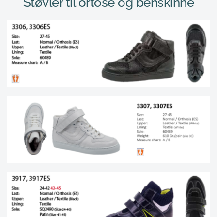
Støvler 
til ortose og benskinne