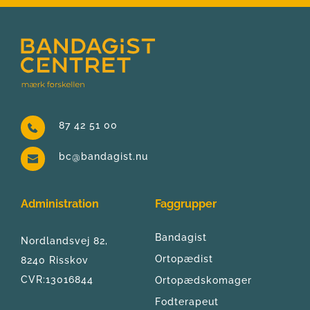
87 42 51 00
bc@bandagist.nu
Administration
Faggrupper
Bandagist
Nordlandsvej 82, 
Ortopædist
8240 Risskov
CVR:13016844
Ortopædskomager
Fodterapeut