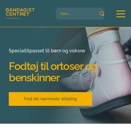
Søg...
Specialtilpasset til børn og voksne
Fodtøj til ortoser og 
benskinner
Find din nærmeste afdeling