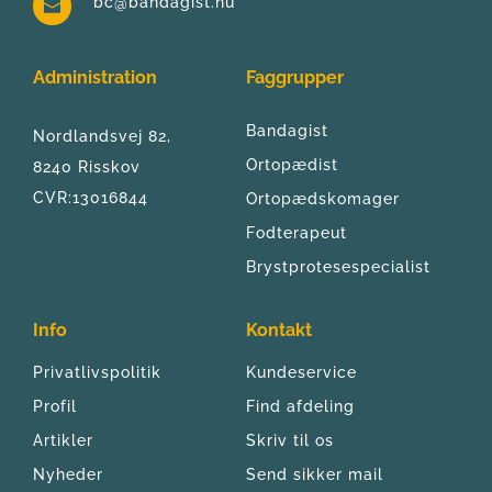
bc@bandagist.nu
Administration
Faggrupper
Bandagist
Nordlandsvej 82, 
Ortopædist
8240 Risskov
CVR:13016844
Ortopædskomager
Fodterapeut
Brystprotesespecialist
Info
Kontakt
Privatlivspolitik
Kundeservice
Profil
Find afdeling
Artikler
Skriv til os
Nyheder
Send sikker mail