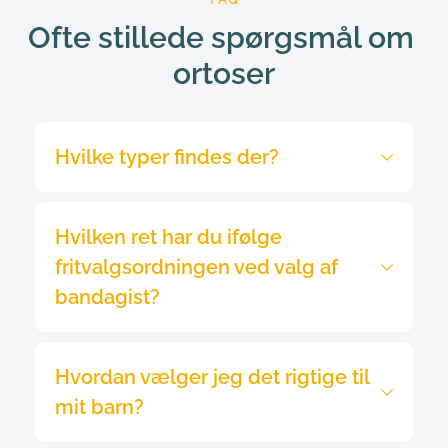
Ofte stillede spørgsmål om 
ortoser
Vi opdeler dem normalt i to 
Hvilken ret har du ifølge 
hovedkategorier: til behandling eller til 
varige lidelser. Der findes også 
fritvalgsordningen ved valg af 
specialiserede til børn, som kræver særlig 
bandagist?
opmærksomhed og tilpasning.
Ifølge Fritvalgsordningen, Serviceloven § 112 
Hvordan vælger jeg det rigtige til 
stk. 6, har du lovmæssig ret til selv at vælge 
din bandagist, uanset hvilken leverandør din 
mit barn?
kommune har aftale med.