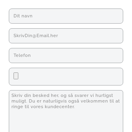
Navn
(Påkrævet)
E-
mail
Telefon
Fil
Unavngivet