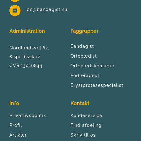
bc@bandagist.nu
Administration
Faggrupper
Bandagist
Nordlandsvej 82, 
Ortopædist
8240 Risskov
CVR:13016844
Ortopædskomager
Fodterapeut
Brystprotesespecialist
Info
Kontakt
Privatlivspolitik
Kundeservice
Profil
Find afdeling
Artikler
Skriv til os