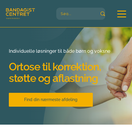
Søg...
Individuelle løsninger til både børn og voksne
Ortose til korrektion, 
støtte og aflastning
Find din nærmeste afdeling