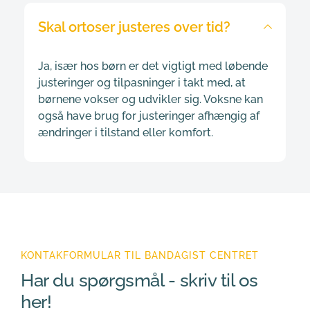
Hos Bandagist Centret har vi udviklet en 
ortosevælger, der hjælper både fagfolk og 
forældre med at finde den rette løsning til 
børn. Vi vurderer barnets individuelle og 
Ja, især hos børn er det vigtigt med løbende 
unikke behov, og vi samarbejder tæt med 
justeringer og tilpasninger i takt med, at 
læger og terapeuter.
børnene vokser og udvikler sig. Voksne kan 
også have brug for justeringer afhængig af 
ændringer i tilstand eller komfort.
KONTAKFORMULAR TIL BANDAGIST CENTRET
Har du spørgsmål - skriv til os 
her!