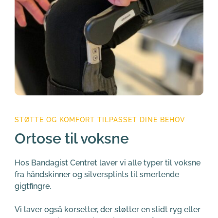
STØTTE OG KOMFORT TILPASSET DINE BEHOV
Ortose til voksne
Hos Bandagist Centret laver vi alle typer til voksne 
fra håndskinner og silversplints til smertende 
gigtfingre. 
Vi laver også korsetter, der støtter en slidt ryg eller 