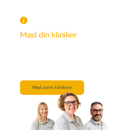
Mød din kliniker
Alle vores klinikere har stor erfaring og 
viden om lige netop det, der skal til, for at 
vi kan hjælpe dig bedst muligt.
Mød vores klinikere