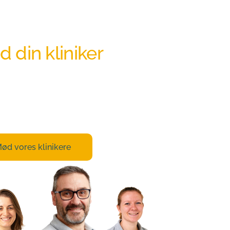
 din kliniker
res klinikere har stor erfaring og viden 
 netop det, der skal til, for at vi kan 
 dig bedst muligt.
ød vores klinikere