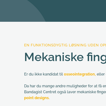
EN FUNKTIONSDYGTIG LØSNING UDEN OP
Mekaniske fin
Er du ikke kandidat til 
osseointegration,
 eller
Da har du mange andre muligheder for at få en 
Bandagist Centret også laver mekaniske finger
point designs.