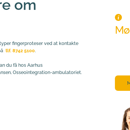
re om 
Mød
typer fingerproteser ved at kontakte
Alle vo
å  
tlf. 8742 5100
.
om lige
hjælpe
kan du få hos Aarhus 
nsen, Osseointegration-ambulatoriet.
M