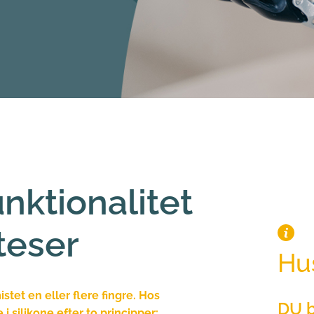
ktionalitet 
teser
Hus
tet en eller flere fingre. Hos 
DU b
i silikone efter to principper: