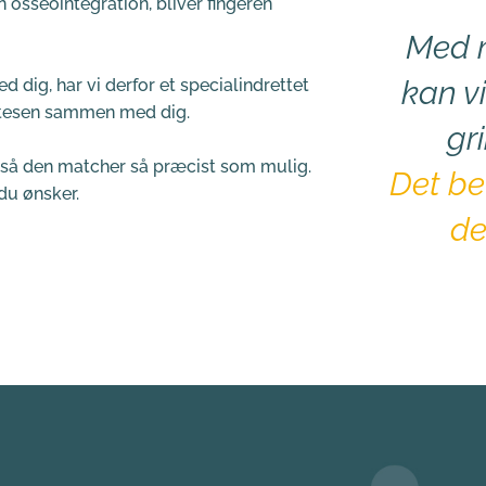
osseointegration, bliver fingeren 
Med m
kan v
 dig, har vi derfor et specialindrettet 
rotesen sammen med dig.
gr
, så den matcher så præcist som mulig. 
Det be
 du ønsker.
de