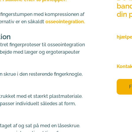
band
din 
 på fingerstumpen med kompressionen af 
ternativ er en såkaldt 
osseointegration.
Ifølge
tion
hjælpe
at væl
et fingerproteser til osseointegration 
siger!
arbejde med læger og ergoterapeuter
Kontak
 skrue i den resterende fingerknogle, 
F
trukket med et stærkt plastmateriale. 
lpasser individuelt således at form, 
 taget af og sat på med en låseskrue.