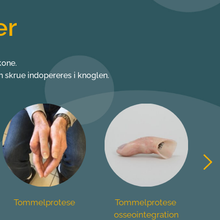
er
kone. 
n skrue indopereres i knoglen.
Tommelprotese 
Fingerprotese
osseointegration