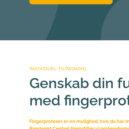
INDIVIDUEL TILPASNING
Genskab din fun
med fingerpro
Fingerproteser er en mulighed, hvis du har mis
Bandagist Centret fremstiller vi protesefingre 