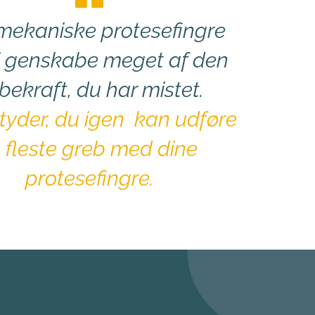
ekaniske protesefingre 
i genskabe meget af den 
ibekraft, du har mistet.
tyder, du igen  kan udføre 
 fleste greb med dine 
protesefingre.