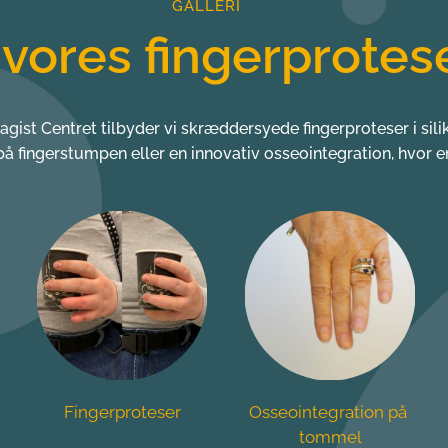
GALLERI
 vores fingerprotes
gist Centret tilbyder vi skræddersyede fingerproteser i sili
å fingerstumpen eller en innovativ osseointegration, hvor e
Osseointegration på 
Tommelprotese
tommel