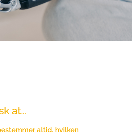
k at...
estemmer altid, hvilken 