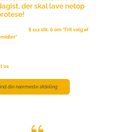
agist, der skal lave netop 
protese!
 Serviceloven
§ 112 stk. 6 om "Frit valg af 
midler"
,
 er det din lovmæssige ret selv 
ge leverandør, uanset hvad din kommune 
t os
endelig hvis du er i tvivl om dit valg!
ind din nærmeste afdeling