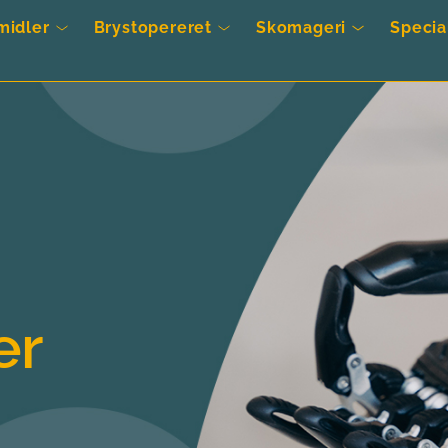
midler
Brystopereret
Skomageri
Specia
er