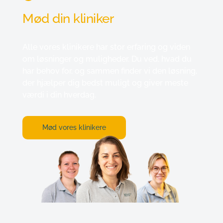
Mød din kliniker
Alle vores klinikere har stor erfaring og viden 
om løsninger og muligheder. Du ved, hvad du 
har behov for, og sammen finder vi den løsning, 
der hjælper dig bedst muligt og giver meste 
værdi i din hverdag.
Mød vores klinikere