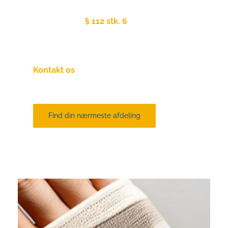
Uanset hvad din kommune siger, fastslå 
Serviceloven
§ 112 stk. 6
 om "Frit valg af 
hjælpemidler", at det er din lovmæssige 
ret selv at vælge leverandør!
Kontakt os
endelig hvis du er i tvivl om dit 
valg!
Find din nærmeste afdeling