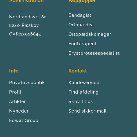
Administration
Faggrupper
Bandagist
Nordlandsvej 82, 
Ortopædist
8240 Risskov
CVR:13016844
Ortopædskomager
Fodterapeut
Brystprotesespecialist
Info
Kontakt
Privatlivspolitik
Kundeservice
Profil
Find afdeling
Artikler
Skriv til os
Nyheder
Send sikker mail
Eqwal Group