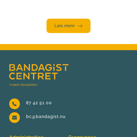
Læs mere
87 42 51 00
bc@bandagist.nu