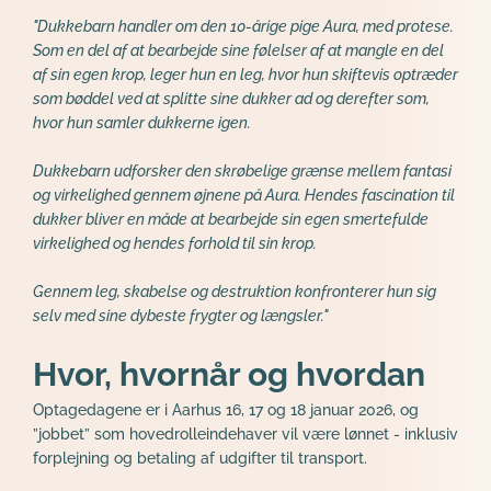
"Dukkebarn handler om den 10-årige pige Aura, med protese. 
Som en del af at bearbejde sine følelser af at mangle en del 
af sin egen krop, leger hun en leg, hvor hun skiftevis optræder 
som bøddel ved at splitte sine dukker ad og derefter som, 
hvor hun samler dukkerne igen.
Dukkebarn udforsker den skrøbelige grænse mellem fantasi 
og virkelighed gennem øjnene på Aura. Hendes fascination til 
dukker bliver en måde at bearbejde sin egen smertefulde 
virkelighed og hendes forhold til sin krop.
Gennem leg, skabelse og destruktion konfronterer hun sig 
selv med sine dybeste frygter og længsler."
Hvor, hvornår og hvordan
Optagedagene er i Aarhus 16, 17 og 18 januar 2026, og 
”jobbet” som hovedrolleindehaver vil være lønnet - inklusiv 
forplejning og betaling af udgifter til transport.