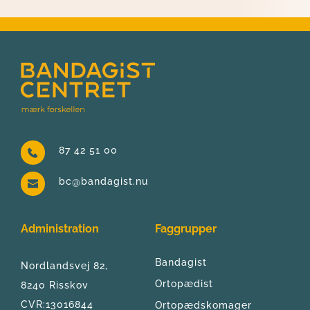
87 42 51 00
bc@bandagist.nu
Administration
Faggrupper
Bandagist
Nordlandsvej 82, 
Ortopædist
8240 Risskov
CVR:13016844
Ortopædskomager