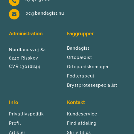
bc@bandagist.nu
Administration
Faggrupper
Bandagist
Nordlandsvej 82, 
Ortopædist
8240 Risskov
CVR:13016844
Ortopædskomager
Fodterapeut
Brystprotesespecialist
Info
Kontakt
Privatlivspolitik
Kundeservice
Profil
Find afdeling
Artikler
Skriv til os