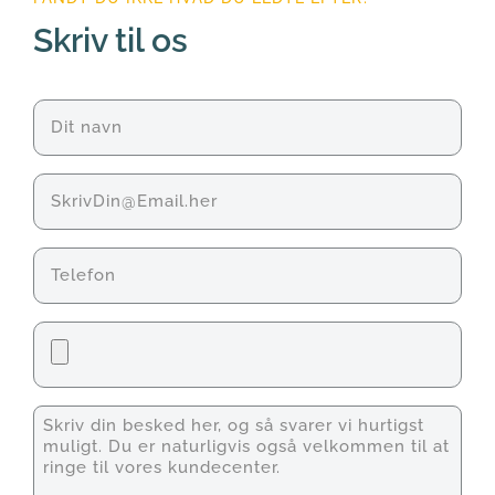
Skriv til os
Navn
(Påkrævet)
E-
mail
Telefon
Fil
Unavngivet