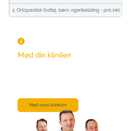
2. Ortopædisk fodtøj, børn, egenbetaling - pris inkl. m
Mød din kliniker
Alle vores klinikere har stor erfaring og 
viden om lige netop det, der skal til, for at 
vi kan hjælpe dig bedst muligt.
Mød vores klinikere