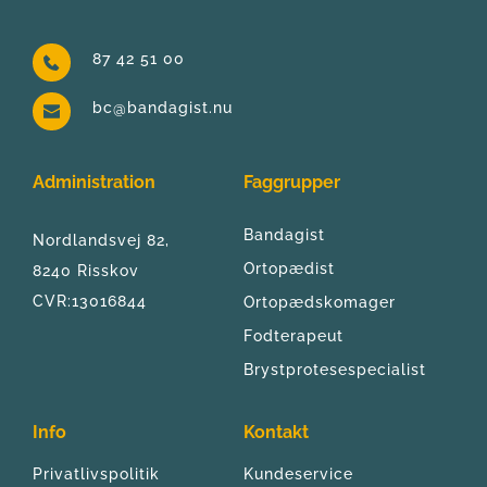
87 42 51 00
bc@bandagist.nu
Administration
Faggrupper
Bandagist
Nordlandsvej 82, 
Ortopædist
8240 Risskov
CVR:13016844
Ortopædskomager
Fodterapeut
Brystprotesespecialist
Info
Kontakt
Privatlivspolitik
Kundeservice