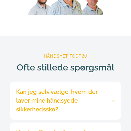
HÅNDSYET FODTØJ
Ofte stillede spørgsmål
Kan jeg selv vælge, hvem der 
laver mine håndsyede 
sikkerhedssko?
Ja! Ifølge 
Serviceloven § 112 stk. 6
 om "Frit 