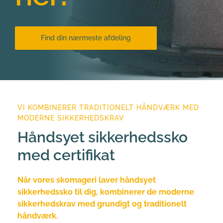
Find din nærmeste afdeling
VI KOMBINERER TRADITIONELT HÅNDVÆRK MED 
MODERNE SIKKERHEDSKRAV
Håndsyet sikkerhedssko 
med certifikat
Når vores skomageri laver håndsyet 
sikkerhedssko til dig, kombinerer de moderne 
sikkerhedskrav med grundigt og traditionelt 
håndværk.