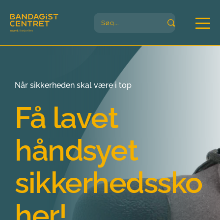
Søg...
Når sikkerheden skal være i top
Få lavet 
håndsyet
sikkerhedssko 
her!