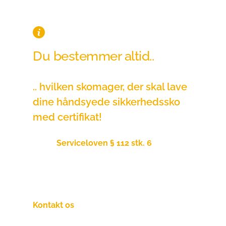
Du bestemmer altid..
.. hvilken skomager, der skal lave 
dine håndsyede sikkerhedssko 
med certifikat!
Ifølge 
Serviceloven § 112 stk. 6
 om "Frit 
valg af hjælpemidler" har du lovmæssige 
ret til valg af leverandør, uanset hvad din 
kommune siger!
Kontakt os
endelig hvis du er i tvivl om dit 
valg!