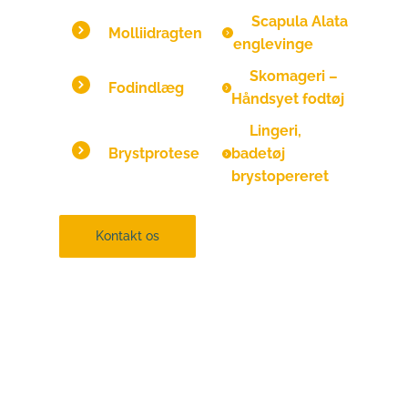
Scapula Alata
Molliidragten
englevinge
Skomageri –
Fodindlæg
Håndsyet fodtøj
Lingeri,
Brystprotese
badetøj
brystopereret
Kontakt os