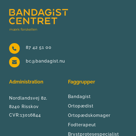
87 42 51 00
bc@bandagist.nu
Administration
Faggrupper
Bandagist
Nordlandsvej 82, 
Ortopædist
8240 Risskov
CVR:13016844
Ortopædskomager
Fodterapeut
Brystprotesespecialist