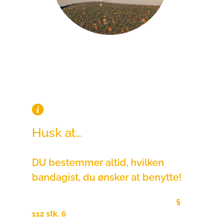
Husk at...
DU bestemmer altid, hvilken 
bandagist, du ønsker at benytte!
Ifølge fritvalgsordningen, Serviceloven
§ 
112 stk. 6
, er det din lovmæssige ret selv 