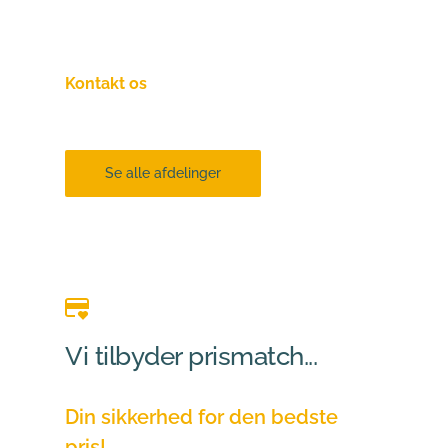
at vælge leverandør, uanset hvad din 
kommune siger!
Kontakt os
endelig hvis du er i tvivl om dit 
valg!
Se alle afdelinger
Vi tilbyder prismatch...
Din sikkerhed for den bedste 
pris!