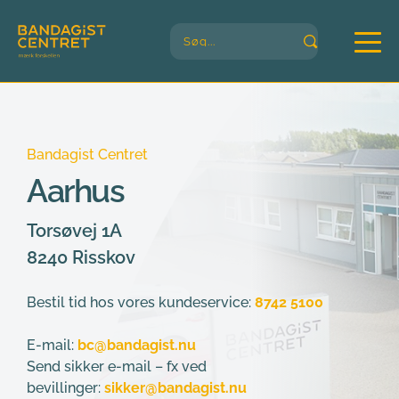
Søg...
Bandagist Centret
Aarhus
Torsøvej 1A
8240 Risskov
Bestil tid hos vores kundeservice:
8742 5100
E-mail:
bc@bandagist.nu
Send sikker e-mail – fx ved 
bevillinger:
sikker@bandagist.nu