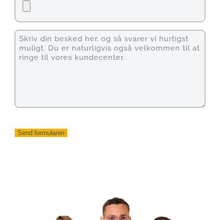
Unavngivet
Send formularen