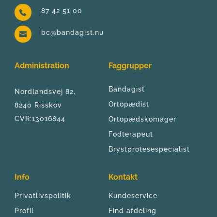
87 42 51 00
bc@bandagist.nu
Administration
Faggrupper
Bandagist
Nordlandsvej 82, 
Ortopædist
8240 Risskov
CVR:13016844
Ortopædskomager
Fodterapeut
Brystprotesespecialist
Info
Kontakt
Privatlivspolitik
Kundeservice
Profil
Find afdeling