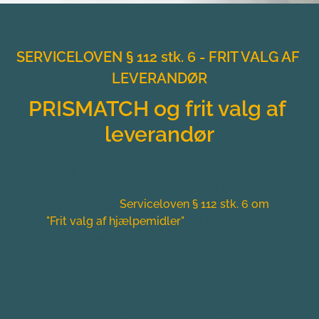
SERVICELOVEN § 112 stk. 6 - FRIT VALG AF 
LEVERANDØR
PRISMATCH og frit valg af 
leverandør
Vores PRISMATCH og frit valg af 
leverandør hænger sammen. Du har 
nemlig ifølge 
Serviceloven § 112 stk. 6 om 
"Frit valg af hjælpemidler"
, frit valg af 
leverandør, uanset hvad din 
sagsbehandler eller kommune siger.
Og selv om det kan lyde kompliceret, er 
det faktisk meget enkelt: Du vælger 