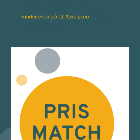
frit valg af leverandør, er du altid 
velkommen til at kontakte vores 
kundecenter på tlf. 8742 5100
, og få svar 
på dine spørgsmål.