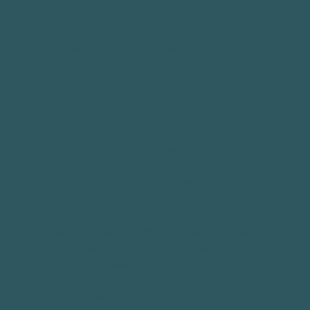
Hjælp og rådgivning til dig
Hos os er du desuden garanteret, at vi 
hjælper og rådgiver dig gennem alle 
processer, også selvom du i sidste ende 
bliver bevilliget en anden løsning end det, 
vi har søgt om sammen. Uanset finder vi 
altid det, der er bedst og mest optimalt til 
dine behov og din hverdag.
Det er dog også vigtigt at være 
opmærksom på, at vores prismatch 
gælder sammenlignelige komponenter 
ved alle typer proteser og hjælpemidler. 
Det gælder ikke håndsyede sko og lingeri 
til brystproteser.
Har du spørgsmål til vores prismatch og 