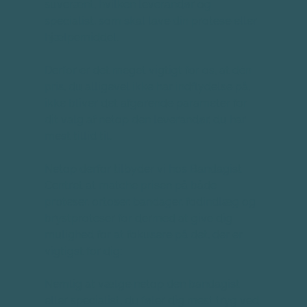
suverænt, hvilken leverandør og 
specialist, som skal lave din protese eller 
hjælpemiddel. 
Derfor er det meget vigtigt for os, at dén 
pris, du alligevel ikke har indflydelse på, 
ikke bliver det afgørende parameter for 
dit valg af netop den leverandør, du har 
mest tillid til.
Netop derfor tilbyder vi hos Bandagist 
Centret at matche prisen på både 
proteser, ortoser, bandager, fodindlæg og 
brystproteser for dermed at give dig 
mulighed for at fokusere på det, der er 
vigtigst for dig:
Nemlig at vælge netop den bandagist 
eller specialist, du føler dig mest tryg ved.