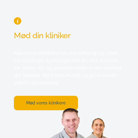
Mød din kliniker
Alle vores klinikere har stor erfaring og viden 
om løsninger og muligheder. Du ved, hvad du 
har behov for, og sammen finder vi den løsning, 
der hjælper dig bedst muligt og giver meste 
værdi i din hverdag.
Mød vores klinikere