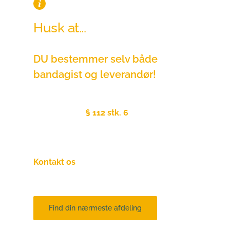
Husk at...
DU bestemmer selv både 
bandagist og leverandør!
Uanset hvad din kommune siger, fastslå 
Serviceloven
§ 112 stk. 6
 om "Frit valg af 
hjælpemidler", at det er din lovmæssige 
ret selv at vælge leverandør!
Kontakt os
endelig hvis du er i tvivl om dit 
valg!
Find din nærmeste afdeling