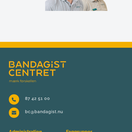
87 42 51 00
bc@bandagist.nu
Administration
Faggrupper