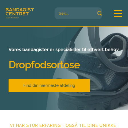
Søg...
Vores bandagister er specialister til ethvert behov
Dropfodsortose
Find din nærmeste afdeling
VI HAR STOR ERFARING - OGSÅ TIL DINE UNIKKE 