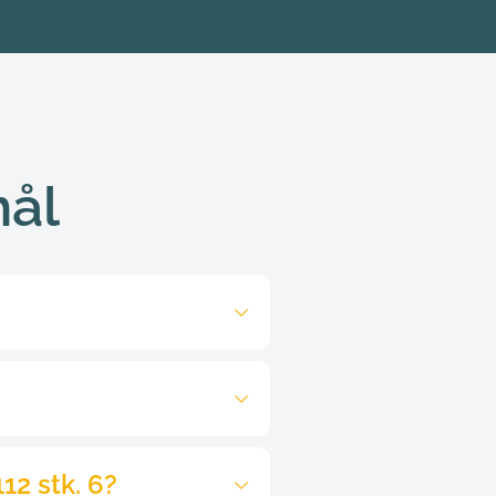
mål
0, så hjælper de dig med at 
et der om på forhånd.