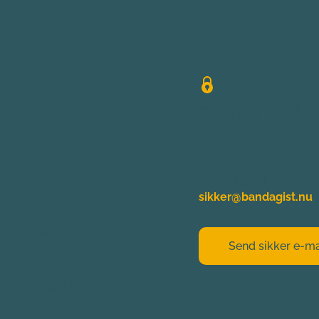
Send sikke
Skal du sende os en m
er det vigtigt du bruge
sikker@bandagist.nu
nge til vores 
Send sikker e-ma
ag til torsdag kl. 08:00-