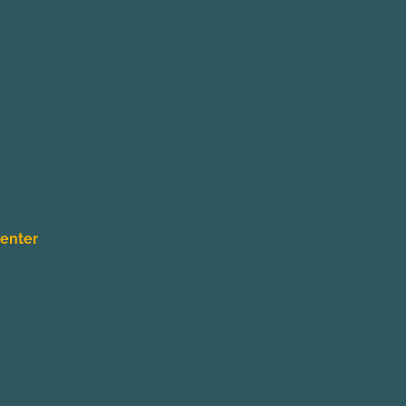
g service
eholdelsestjenester
og vedligeholdelse af din protese og 
ldet er ude, og du får et akut behov.
enter
for at booke en tid.
mmer naturligvis med garanti. Kontakt 
jer omkring din protese.