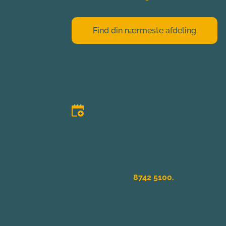
Find din nærmeste afdeling
Book en aftale
Du kan altid booke en aftale ved blot at ri
kundecenter på
8742 5100.
Vi er altid klar til at hjælpe dig fra mand
16:00 og fredag kl. 08.00-15.00.