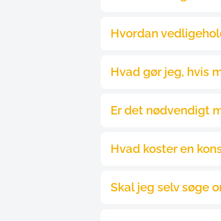
Ifølge Serviceloven 
§ 112 stk.
protese, selv om din kommune
hvilken bandagist, der skal l
Der findes ikke et entydigt sv
meget forskellige i både funkt
vedligehold - og især hvis de
Hvis din protese eller dit hjæ
Er du det mindste i tvivl, skal
hjælpe med en tid hos en af vo
svare på dine spørgsmål.
NEJ, det er ikke nødvendigt, 
kommunen, når din ansøgning 
Det er ganske gratis at bestill
Du kan altid selv søge hos d