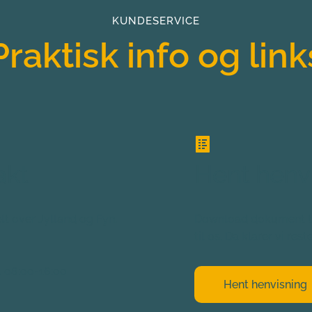
KUNDESERVICE
Praktisk info og link
akt
Hent henv
lt over Jylland og Fyn. 
Download dokument til 
til os. Da klarer vi rest
 08:00-16:00
Hent henvisning