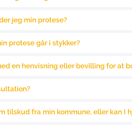
 6 om "Frit valg af hjælpemidler"
,
 er det din lovmæssige ret 
 har indgået en aftale med en anden leverandør, end du øns
ave netop din benprotese!
ar på, hvordan det er bedst at vedligeholde en protese eller 
ionalitet og opbygning. Når du får udleveret nyt fra os, vil d
r er noget, der er vigtigt, du er opmærksom på.
lpemiddel går i stykker, skal du kontakte vores kundecenter h
 du endelig ringe til vores kundecenter på tlf. 8742 5100, og d
res eksperter. Du ringer til vores kundecenter på tlf. 8742 5
men med en henvisning fra sygehuset eller din læge kan du væ
bliver sendt ind.
e en konsultation eller en tid til vurdering hos Bandagist Cen
in kommune via 
borger.dk