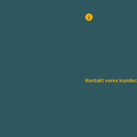
Support o
Reparation og vedlig
Vi tilbyder reparation 
hjælpemidler, hvis uhe
Kontakt vores kundec
til kørestol og gode 
Garanti-information
Alle vores proteser ko
os for specifikke detal