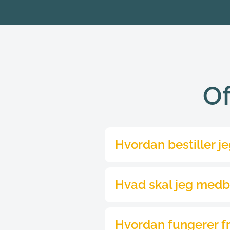
Of
Har du behov for en konsultati
booke en tid.
Hvis du skal medbringe noget sp