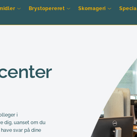
midler
Brystopereret
Skomageri
Specia
enter  
leger i 
e dig, uanset om du 
 have svar på dine 