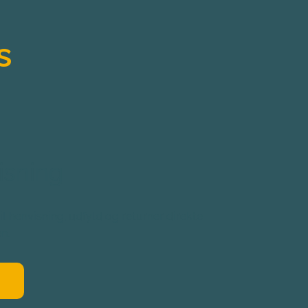
s
isning
henvisning, udfyld og returner direkte 
en.