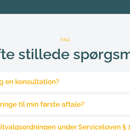
FAQ
te stillede spørgs
on, skal du blot ringe til vores kundecenter på tlf. 8742 510
ecifikt til din første aftale hos, vil du altid blive informer