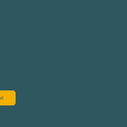
r e-mail
aile med personfølsomme oplysninger, 
r vores sikre e-mail:
il