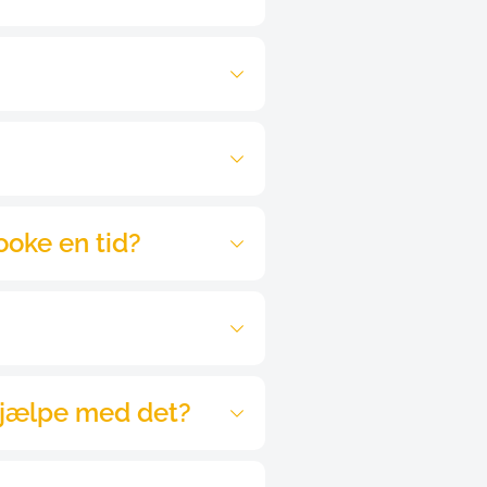
selv at vælge leverandør af 
ker! DU bestemmer altid, 
et hjælpemiddel, da de er 
u altid få vejledning om 
urtigst muligt, så de kan 
a finder de altid en, som kan 
100.
re bedre stillet overfor 
tret.