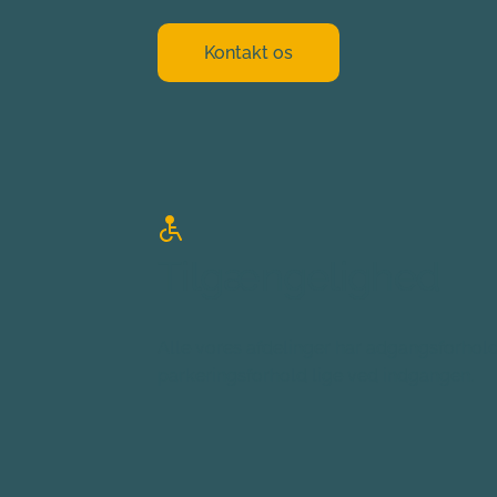
Kontakt os
Tilgængelighed
Alle vores afdelinger har adgangsforhold 
parkeringsforhold lige ved indgangen.