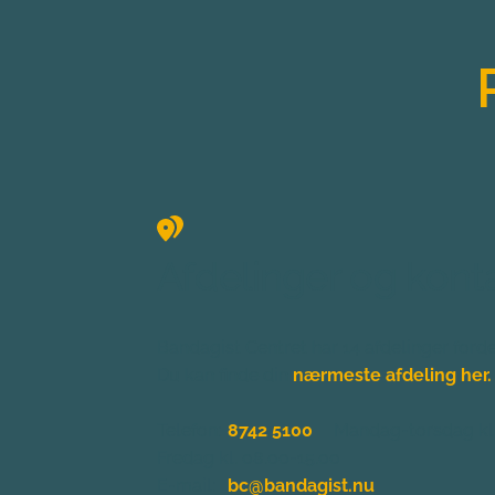
Afdelinger og kont
Bandagist Centret har 14 afdelinger forde
Du kan finde 
din 
nærmeste afdeling her.
Telefon:
8742 5100
Mandag-torsdag kl.
Fredag kl. 08.00-15.00 
E-mail:
bc@bandagist.nu