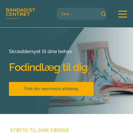
Søg...
Skræddersyet til dine behov
Fodindlæg til dig
Find din nærmeste afdeling
STØTTE TIL DINE FØDDER