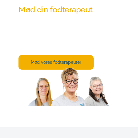
Mød din fodterapeut
Alle vores fodterapeuter har stor erfaring 
og viden om lige netop det, der skal til, for 
at vi kan hjælpe dig bedst muligt.
Mød vores fodterapeuter