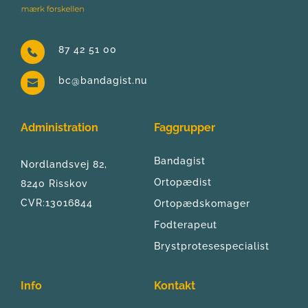
87 42 51 00
bc@bandagist.nu
Administration
Faggrupper
Bandagist
Nordlandsvej 82, 
Ortopædist
8240 Risskov
CVR:13016844
Ortopædskomager
Fodterapeut
Brystprotesespecialist
Info
Kontakt