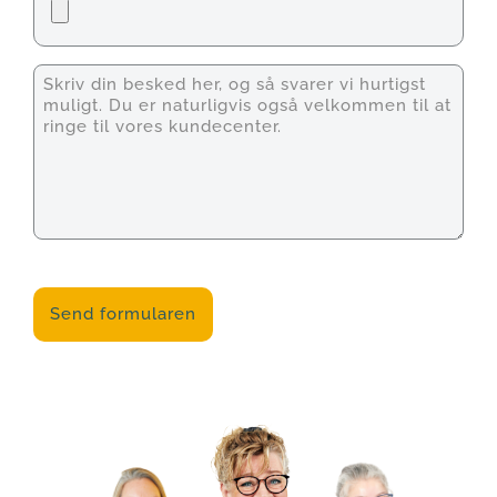
Unavngivet
CAPTCHA