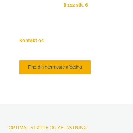
Ifølge Serviceloven
§ 112 stk. 6
 om "Frit 
valg af hjælpemidler", er det din 
lovmæssige ret selv at vælge leverandør, 
uanset hvad din kommune siger!
Kontakt os
endelig hvis du er i tvivl om dit 
valg!
Find din nærmeste afdeling
OPTIMAL STØTTE OG AFLASTNING