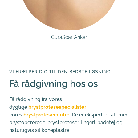
CuraScar Anker
CuraScar M
VI HJÆLPER DIG TIL DEN BEDSTE LØSNING
Få rådgivning hos os
Få rådgivning fra vores 
dygtige 
brystprotesespecialister
 i 
vores 
brystprotesecentre
. De er eksperter i alt med 
brystopererede, brystproteser, lingeri, badetøj og 
naturligvis silikoneplastre.