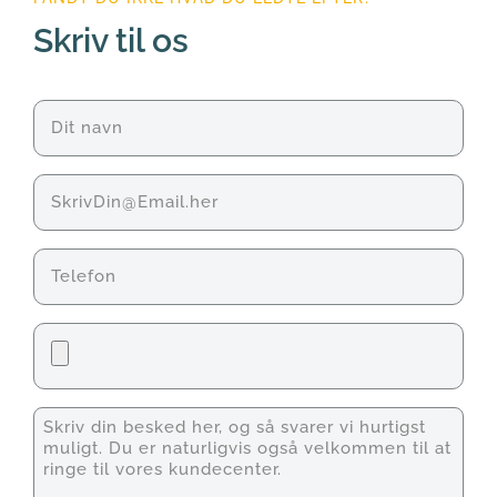
Skriv til os
Navn
(Påkrævet)
E-
mail
Telefon
Fil
Unavngivet