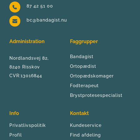
87 42 51 00
bc@bandagist.nu
Administration
Faggrupper
Bandagist
Nordlandsvej 82, 
Ortopædist
8240 Risskov
CVR:13016844
Ortopædskomager
Fodterapeut
Brystprotesespecialist
Info
Kontakt
Privatlivspolitik
Kundeservice
Profil
Find afdeling