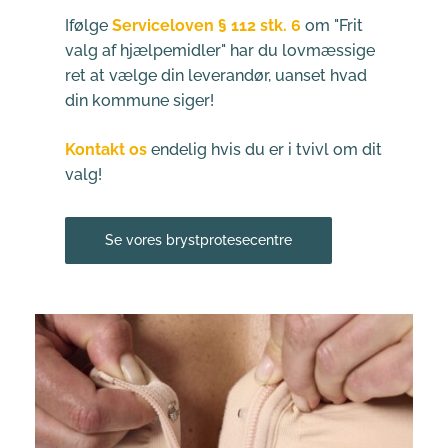
Ifølge 
Serviceloven § 112 stk. 6
 om "Frit 
valg af hjælpemidler" har du lovmæssige 
ret at vælge din leverandør, uanset hvad 
din kommune siger!
Kontakt os
 endelig hvis du er i tvivl om dit 
valg!
Se vores brystprotesecentre