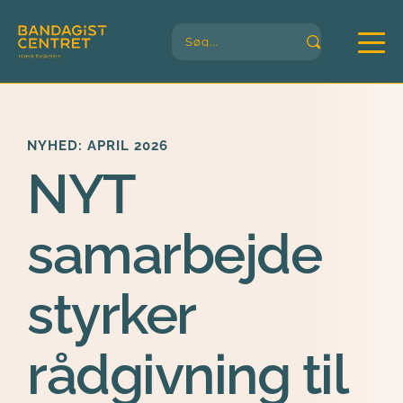
Søg...
NYHED: APRIL 
2026
NYT 
samarbejde 
styrker 
rådgivning t
il 